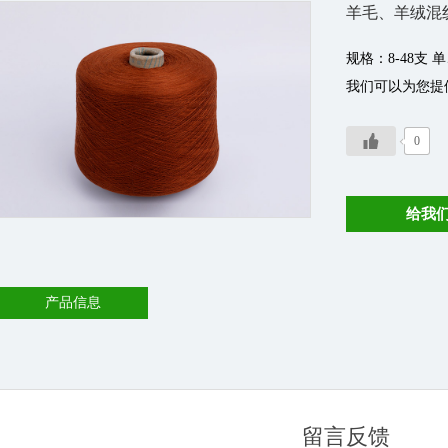
羊毛、羊绒混
规格：8-48支 
我们可以为您提
0
给我
产品信息
留言反馈