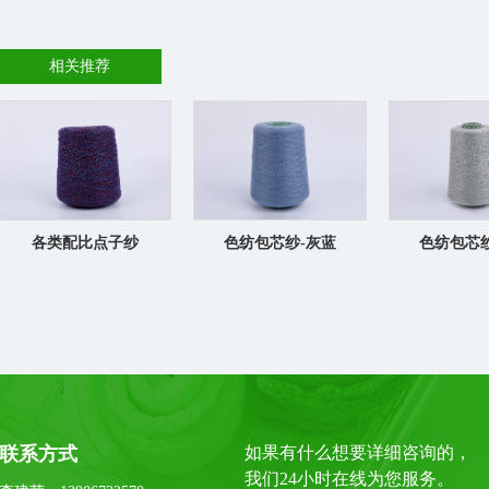
相关推荐
各类配比点子纱
色纺包芯纱-灰蓝
色纺包芯
联系方式
如果有什么想要详细咨询的，
我们24小时在线为您服务。