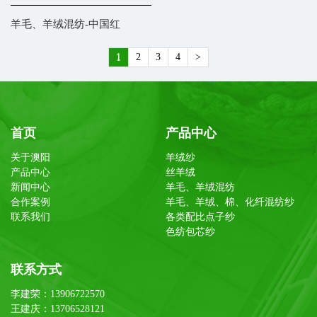
羊毛、羊绒混纺-中国红
1
2
3
4
>
首页
产品中心
关于澳阳
羊绒纱
产品中心
丝羊绒
新闻中心
羊毛、羊绒混纺
合作案例
羊毛、羊绒、棉、化纤混纺纱
联系我们
各类配比点子纱
色纺包芯纱
联系方式
李建荣：13906722570
王建庆：13706528121