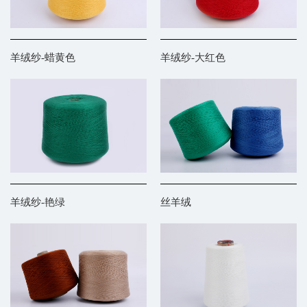
羊绒纱-蜡黄色
羊绒纱-大红色
羊绒纱-艳绿
丝羊绒