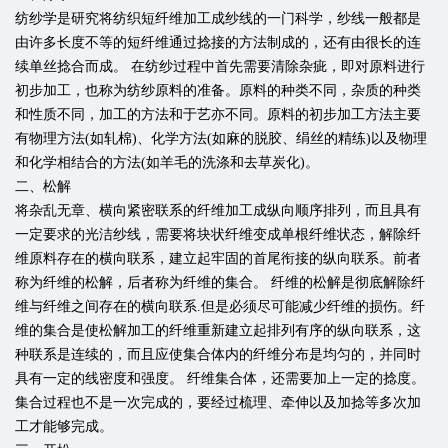
纺纱学是研究将纺织短纤维加工成纱线的一门科学，纱线一般都是
由许多长度不等的短纤维通过捻接的方法制成的，还有由很长的连
续单丝捻合而成。 在纺纱过程中首先需要清除杂疵，即对原料进行
初步加工，也称为纺纱原料的准备。原料的种类不同，杂质的种类
和性质不同，加工的方法和于艺亦不同。原料的初步加工方法主要
有物理方法(如轧棉)、化学方法(如麻的脱胶、绢丝的精练)以及物理
和化学相结合的方法(如羊毛的洗涤和去草炭化)。
二、松解
将杂乱无章、横向紧密联系的纤维加工成纵向顺序排列，而且具有
一定要求的光洁纱线，需要将块状纤维变成单根纤维状态，解除纤
维原料存在的横向联系，建立起牢固的首尾衔接的纵向联系。前者
称为纤维的松解，后者称为纤维的集合。 纤维的松解是彻底解除纤
维与纤维之间存在的横向联系.但是必须尽可能减少纤维的损伤。纤
维的集合是使松解加工的纤维重新建立起排列有序的纵向联系，这
种联系是连续的，而且应使集合体内的纤维分布是均匀的，并同时
具有一定的线密度和强度。 纤维集合体，还需要加上一定的捻度。
集合过程也不是一次完成的，要经过梳理、牵伸以及加捻等多次加
工才能够完成。