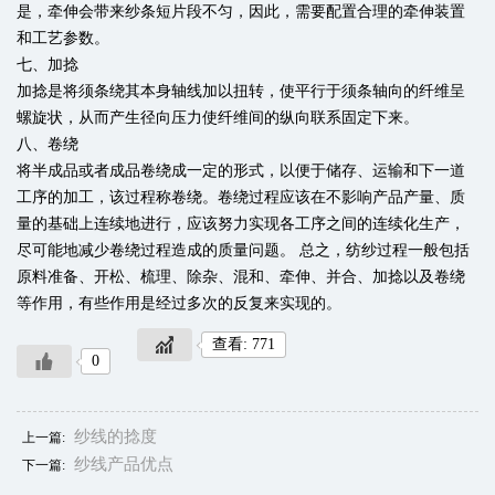
是，牵伸会带来纱条短片段不匀，因此，需要配置合理的牵伸装置
和工艺参数。
七、加捻
加捻是将须条绕其本身轴线加以扭转，使平行于须条轴向的纤维呈
螺旋状，从而产生径向压力使纤维间的纵向联系固定下来。
八、卷绕
将半成品或者成品卷绕成一定的形式，以便于储存、运输和下一道
工序的加工，该过程称卷绕。卷绕过程应该在不影响产品产量、质
量的基础上连续地进行，应该努力实现各工序之间的连续化生产，
尽可能地减少卷绕过程造成的质量问题。 总之，纺纱过程一般包括
原料准备、开松、梳理、除杂、混和、牵伸、并合、加捻以及卷绕
等作用，有些作用是经过多次的反复来实现的。
查看: 771
0
纱线的捻度
上一篇:
纱线产品优点
下一篇: