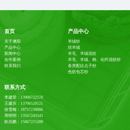
首页
产品中心
关于澳阳
羊绒纱
产品中心
丝羊绒
新闻中心
羊毛、羊绒混纺
合作案例
羊毛、羊绒、棉、化纤混纺纱
联系我们
各类配比点子纱
色纺包芯纱
联系方式
李建荣：13906722570
王建庆：13706528121
徐雪梅：18757238886
周明明：13567243543
欧伯鹏：15067215288