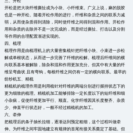
三、开松
开松是把大块纤维撕扯成为小块、小纤维束。广义上说，麻的脱胶
也是一种开松。随着开松作用的进行，纤维和杂质之间的联系力减
弱，从而使杂质得到清除，同时使纤维之间得到混和作用。开松作
用和杂质的去除并不是一次完成的，而是经过撕扯、打击以及分割
等作用的合理配置渐进实现的。
四、梳理
梳理作用是由梳理机上的大量密集梳针把纤维小块、小束进一步松
解成单根状态，从而进一步完善了纤维的松解。梳理后纤维间的横
向联系基本被解除，除杂和混和作用更加充分。但其中有大量的纤
维呈弯曲状.且有弯钩，每根纤维之间仍有一定的横向联系。最早的
纺纱机五、精梳
精梳机的梳理作用是利用梳针对纤维的两端分别进行握持状态下的
更为细致的梳理。精梳机加工能够排除一定长度以下的短纤维和细
小杂疵，促使纤维更加平行、顺直。化学纤维因其长度整齐、杂质
少、伸直平行状态好，一般不经过精梳机的加工。
六、牵伸
把梳理后的条子抽长拉细，逐渐达到预定粗细，这个过程叫做牵
伸。为纤维之间牢固地建立有规律的首尾衔接关系奠定了基础。但